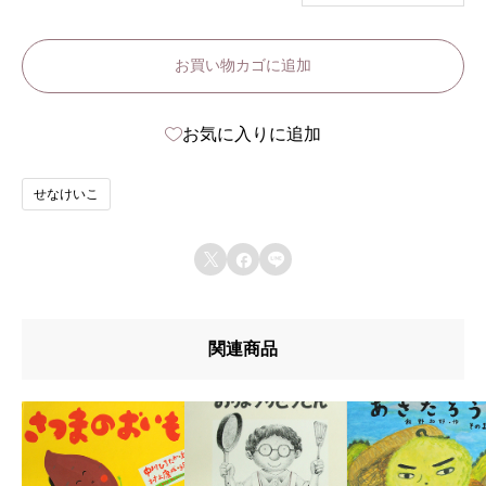
な
お買い物カゴに追加
い
こ
お気に入りに追加
だ
れ
せなけいこ
だ
個



関連商品