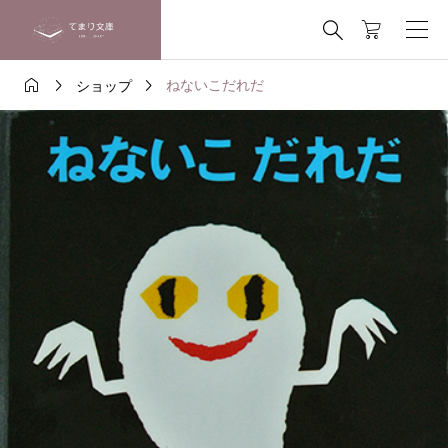




ねないこだれだ
ショップ