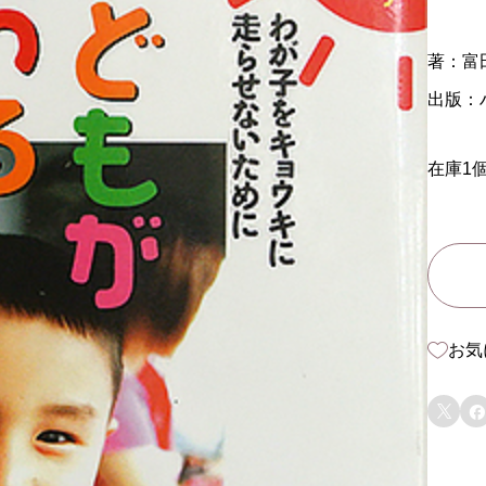
著：富
出版：
在庫1
お気

