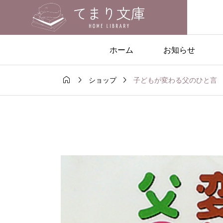
ホーム
お知らせ



子どもが変わる父のひと言
ショップ
の絵本
おすすめの絵本

くん』
『でんしゃでおでか