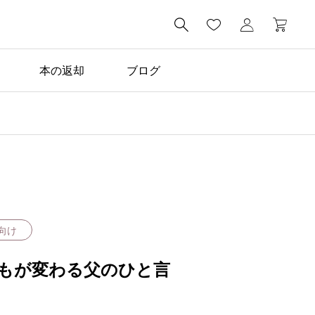

本の返却
ブログ
おすすめの絵本

『よこむいて にこっ』
向け
もが変わる父のひと言