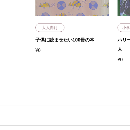
大人向け
小
プリンス
子供に読ませたい100冊の本
ハリ
人
¥
0
¥
0