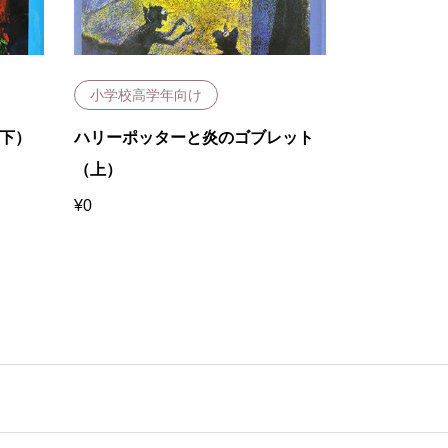
小学校高学年向け
大人向け
下）
ハリーポッターと炎のゴブレット
手作りジャ
（上）
¥
0
¥
0