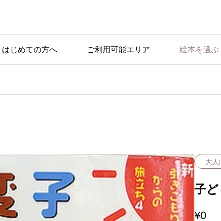
はじめての方へ
ご利用可能エリア
絵本を選ぶ
おすすめの絵本
け』
『つんつくせんせいと
いたずらぶんぶん』
大人
子ど
¥
0