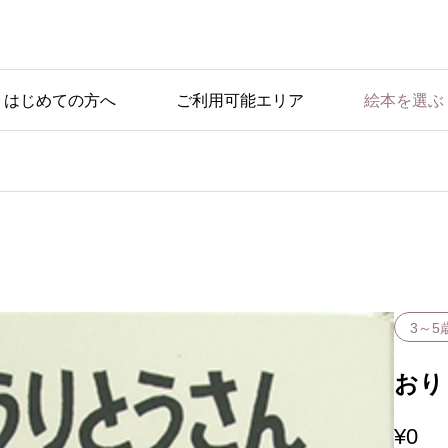
はじめての方へ
ご利用可能エリア
絵本を選ぶ
おすすめの絵本
ずあ
『バムとケロのさむいあ
さ』
3～5
おり
¥
0