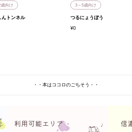
2歳向け
3～5歳向け
しんトンネル
つるにょうぼう
¥
0
・・本はココロのごちそう・・