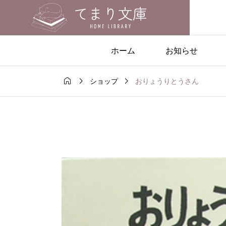
ホーム
お知らせ



おりょうりとうさん
ショップ
なご紹介
おすすめの絵本

館のご紹介|
『こぐまちゃんのみ
そび』