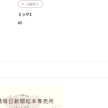
3～5歳向け
3～5歳向け
ミッケ1
すてきな三
¥
0
¥
0