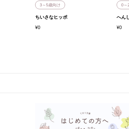
3～5歳向け
0～
ちいさなヒッポ
へん
¥
0
¥
0