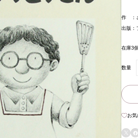
作 ：
出版：
在庫3
数量
お気

