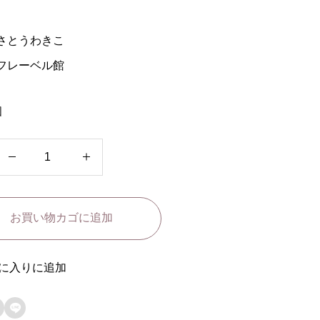
さとうわきこ
フレーベル館
個
お
り
ょ
お買い物カゴに追加
う
り
と
に入りに追加
う

さ