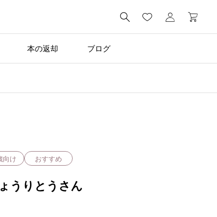

本の返却
ブログ
おすすめの絵本

『ちいさなねこ』
歳向け
おすすめ
ょうりとうさん